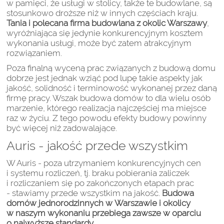
w pamięci, że usługi w stolicy, także te budowlane, są
stosunkowo droższe niż w innych częściach kraju.
Tania i polecana firma budowlana z okolic Warszawy
,
wyróżniająca się jedynie konkurencyjnym kosztem
wykonania usługi, może być zatem atrakcyjnym
rozwiązaniem.
Poza finalną wyceną prac związanych z budową domu
dobrze jest jednak wziąć pod lupę takie aspekty jak
jakość, solidność i terminowość wykonanej przez daną
firmę pracy. Wszak budowa domów to dla wielu osób
marzenie, którego realizacja najczęściej ma miejsce
raz w życiu. Z tego powodu efekty budowy powinny
być więcej niż zadowalające.
Auris - jakość przede wszystkim
W Auris - poza utrzymaniem konkurencyjnych cen
i systemu rozliczeń, tj. braku pobierania zaliczek
i rozliczaniem się po zakończonych etapach prac
- stawiamy przede wszystkim na jakość.
Budowa
domów jednorodzinnych w Warszawie i okolicy
w naszym wykonaniu przebiega zawsze w oparciu
o najwyższe standardy.