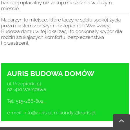
bardziej opłacalny niż zakup mieszkania w dużym
mieście.
Nadarzyn to miejsce, które łączy w sobie spokój życia
poza miastem z łatwym dostępem do Warszawy.
Budowa domu w tej lokalizacji to doskonały wybór dla
rodzin szukających komfortu, bezpieczeństwa
i przestrzeni.
AURIS BUDOWA DOMÓW
ul. Przepiórki 51
02-410 Warszawa
Tel.: 515-266-802
e-mail:
info@auris.pl
,
m.kundys@auris.pl