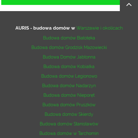
AURIS - budowa domów
w
Warszawie i okolicach
Budowa domów Białołęka
Budowa domów Grodzisk Mazowiecki
Budowa Domów Jabłonna
Budowa domów Kobiałka
Budowa domów Legionowo
Budowa domów Nadarzyn
Budowa domów Nieporęt
Budowa domów Pruszków
Budowa domów Skierdy
Budowa domów Stanisławów
Budowa domów w Tarchomin