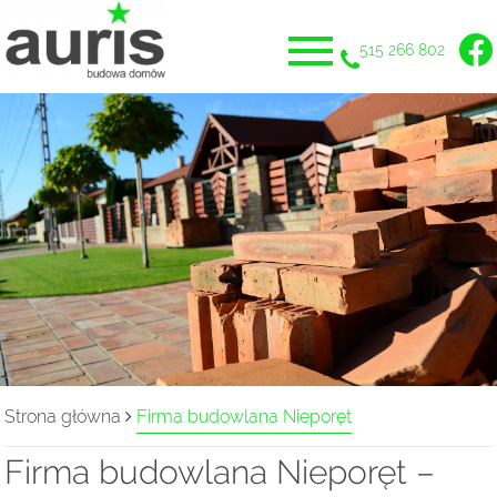
515 266 802
Strona główna
Firma budowlana Nieporęt
Firma budowlana Nieporęt –