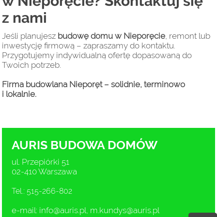
w Nieporęcie? Skontaktuj się
z nami
Jeśli planujesz
budowę domu w Nieporęcie
, remont lub
inwestycję firmową – zapraszamy do kontaktu.
Przygotujemy indywidualną ofertę dopasowaną do
Twoich potrzeb.
Firma budowlana Nieporęt – solidnie, terminowo
i lokalnie.
AURIS BUDOWA DOMÓW
ul. Przepiórki 51
02-410 Warszawa
Tel.: 515-266-802
e-mail:
info@auris.pl
,
m.kundys@auris.pl