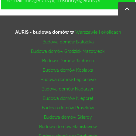
e-mail:
info@auris.pl
,
m.kundys@auris.pl
AURIS - budowa domów
w
Warszawie i okolicach
Budowa domów Białołęka
Budowa domów Grodzisk Mazowiecki
Budowa Domów Jabłonna
Budowa domów Kobiałka
Budowa domów Legionowo
Budowa domów Nadarzyn
Budowa domów Nieporęt
Budowa domów Pruszków
Budowa domów Skierdy
Budowa domów Stanisławów
Budowa domów w Tarchomin