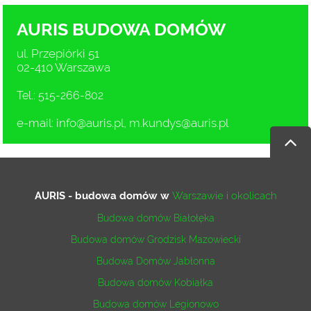
AURIS BUDOWA DOMÓW
ul. Przepiórki 51
02-410 Warszawa
Tel.: 515-266-802
e-mail:
info@auris.pl
,
m.kundys@auris.pl
AURIS - budowa domów
w
Warszawie i okolicach
Budowa domów Białołęka
Budowa domów Grodzisk Mazowiecki
Budowa Domów Jabłonna
Budowa domów Kobiałka
Budowa domów Legionowo